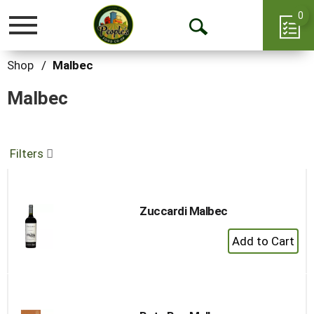
0
Toggle
Open
navigation
Search
Shop
/
Malbec
Malbec
Filters
Zuccardi Malbec
+
Add
to
Cart